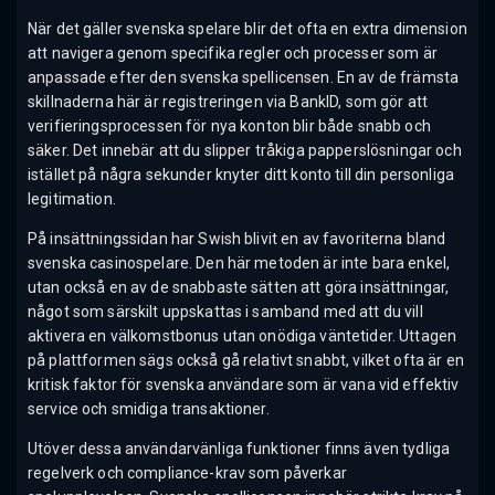
När det gäller svenska spelare blir det ofta en extra dimension
att navigera genom specifika regler och processer som är
anpassade efter den svenska spellicensen. En av de främsta
skillnaderna här är registreringen via BankID, som gör att
verifieringsprocessen för nya konton blir både snabb och
säker. Det innebär att du slipper tråkiga papperslösningar och
istället på några sekunder knyter ditt konto till din personliga
legitimation.
På insättningssidan har Swish blivit en av favoriterna bland
svenska casinospelare. Den här metoden är inte bara enkel,
utan också en av de snabbaste sätten att göra insättningar,
något som särskilt uppskattas i samband med att du vill
aktivera en välkomstbonus utan onödiga väntetider. Uttagen
på plattformen sägs också gå relativt snabbt, vilket ofta är en
kritisk faktor för svenska användare som är vana vid effektiv
service och smidiga transaktioner.
Utöver dessa användarvänliga funktioner finns även tydliga
regelverk och compliance-krav som påverkar