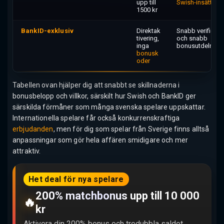
upp till
Swish-insättnin
1500 kr
BankID-exklusiv
Direktak
Snabb verifierin
tivering,
och snabb
inga
bonusutdelning
bonusk
oder
Tabellen ovan hjälper dig att snabbt se skillnaderna i
bonusbelopp och villkor, särskilt hur Swish och BankID ger
särskilda förmåner som många svenska spelare uppskattar.
Internationella spelare får också konkurrenskraftiga
erbjudanden
, men för dig som spelar från Sverige finns alltså
anpassningar som gör hela affären smidigare och mer
attraktiv.
Het deal för nya spelare
200% matchbonus upp till 10 000
🔥
kr
Aktivera din 200% bonus och tredubbla saldot