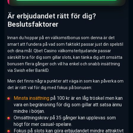
Är erbjudandet rätt för dig?
Beslutsfaktorer
Innan du hoppar på en välkomstbonus som denna är det
smart att fundera på vad som faktiskt passar just din spelstil
och dina mål. Qbet Casino välkomsterbjudande passar
särskilt bra för dig som gillar slots, kan tänka dig att omsätta
bonusen flera gånger och vill ha enkel och snabb insättning
via Swish eller BankID.
Men det finns några punkter att väga in som kan påverka om
det är rätt val för dig med fokus på bonusen:
Minsta insättning
på 100 kr är en låg tröskel men kan
vara en begränsning för dig som gillar att satsa ännu
mindre i början.
Omsättningskrav på 35 gånger kan upplevas som
högt för mer casual-spelare.
Fokus på slots kan göra erbjudandet mindre attraktivt