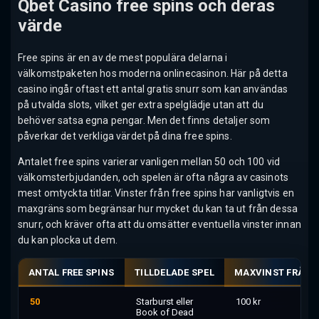
Qbet Casino free spins och deras
värde
Free spins är en av de mest populära delarna i
välkomstpaketen hos moderna onlinecasinon. Här på detta
casino ingår oftast ett antal gratis snurr som kan användas
på utvalda slots, vilket ger extra spelglädje utan att du
behöver satsa egna pengar. Men det finns detaljer som
påverkar det verkliga värdet på dina free spins.
Antalet free spins varierar vanligen mellan 50 och 100 vid
välkomsterbjudanden, och spelen är ofta några av casinots
mest omtyckta titlar. Vinster från free spins har vanligtvis en
maxgräns som begränsar hur mycket du kan ta ut från dessa
snurr, och kräver ofta att du omsätter eventuella vinster innan
du kan plocka ut dem.
ANTAL FREE SPINS
TILLDELADE SPEL
MAXVINST FRÅN 
50
Starburst eller
100 kr
Book of Dead