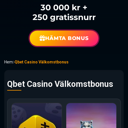
30 000 kr +
250 gratissnurr
HÄMTA BONUS
Hem
Qbet Casino Välkomstbonus
Qbet Casino Välkomstbonus