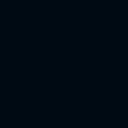
BETALNINGSMETODER