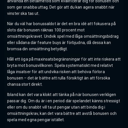
använda en betalmetod som kvalificerar dig för bonusen och
som ger snabba uttag. Det gör att du kan agera snabbt när
vinster ska tas ut.
När du väl har bonussaldot är det en bra idé att fokusera på
slots där bonusen räknas 100 procent mot
omsättningskravet. Undvik spel med låga omsättningsbidrag
eller sådana där feature buys är förbjudna, då dessa kan
bromsa din omsättning betydligt.
Håll ett öga på maxinsatsbegränsningar för att inte riskera att
bryta mot bonusvillkoren. Spela systematiskt med relativt
låga insatser för att undvika risken att behöva förlora
bonusen – det är bättre att rulla försiktigt än att försöka
chansa stort direkt.
Ibland kan det vara klokt att tänka på när bonusen verkligen
passar dig. Om du är i en period där spelandet känns stressigt
eller om du snabbt vill ta ut pengar utan att binda dig i
omsättningskrav, kan det vara bättre att avstå bonusen och
spela med egna pengar istället.