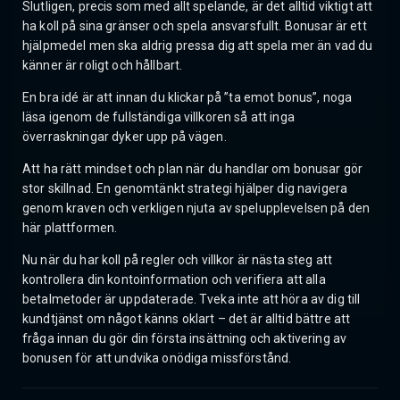
Slutligen, precis som med allt spelande, är det alltid viktigt att
ha koll på sina gränser och spela ansvarsfullt. Bonusar är ett
hjälpmedel men ska aldrig pressa dig att spela mer än vad du
känner är roligt och hållbart.
En bra idé är att innan du klickar på ”ta emot bonus”, noga
läsa igenom de fullständiga villkoren så att inga
överraskningar dyker upp på vägen.
Att ha rätt mindset och plan när du handlar om bonusar gör
stor skillnad. En genomtänkt strategi hjälper dig navigera
genom kraven och verkligen njuta av spelupplevelsen på den
här plattformen.
Nu när du har koll på regler och villkor är nästa steg att
kontrollera din kontoinformation och verifiera att alla
betalmetoder är uppdaterade. Tveka inte att höra av dig till
kundtjänst om något känns oklart – det är alltid bättre att
fråga innan du gör din första insättning och aktivering av
bonusen för att undvika onödiga missförstånd.