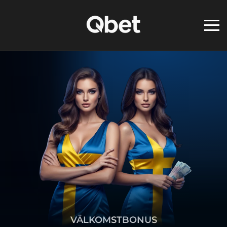
VÄLKOMSTBONUS