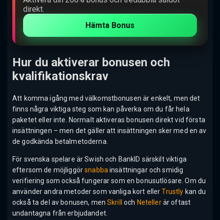
direkt.
Hämta Bonus
Hur du aktiverar bonusen och
kvalifikationskrav
Att komma igång med välkomstbonusen är enkelt, men det
finns några viktiga steg som kan påverka om du får hela
paketet eller inte. Normalt aktiveras bonusen direkt vid första
insättningen – men det gäller att insättningen sker med en av
de godkända betalmetoderna.
För svenska spelare är Swish och BankID särskilt viktiga
eftersom de möjliggör
snabba
insättningar och smidig
verifiering som också fungerar som en bonusutlösare. Om du
använder andra metoder som vanliga kort eller
Trustly
kan du
också ta del av bonusen, men
Skrill
och
Neteller
är oftast
undantagna från erbjudandet.