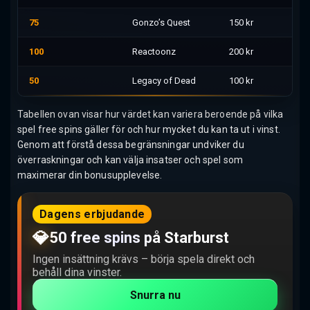
75
Gonzo’s Quest
150 kr
100
Reactoonz
200 kr
50
Legacy of Dead
100 kr
Tabellen ovan visar hur värdet kan variera beroende på vilka
spel free spins gäller för och hur mycket du kan ta ut i vinst.
Genom att förstå dessa begränsningar undviker du
överraskningar och kan välja insatser och spel som
maximerar din bonusupplevelse.
Dagens erbjudande
💎
50 free spins på Starburst
Ingen insättning krävs – börja spela direkt och
behåll dina vinster.
Snurra nu