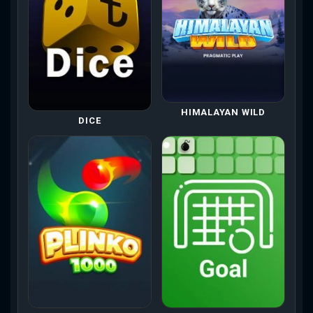
HIMALAYAN WILD
DICE