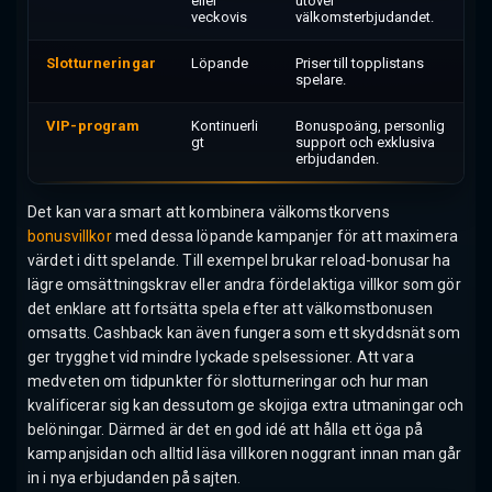
eller
utöver
veckovis
välkomsterbjudandet.
Slotturneringar
Löpande
Priser till topplistans
spelare.
VIP-program
Kontinuerli
Bonuspoäng, personlig
gt
support och exklusiva
erbjudanden.
Det kan vara smart att kombinera välkomstkorvens
bonusvillkor
med dessa löpande kampanjer för att maximera
värdet i ditt spelande. Till exempel brukar reload-bonusar ha
lägre omsättningskrav eller andra fördelaktiga villkor som gör
det enklare att fortsätta spela efter att välkomstbonusen
omsatts. Cashback kan även fungera som ett skyddsnät som
ger trygghet vid mindre lyckade spelsessioner. Att vara
medveten om tidpunkter för slotturneringar och hur man
kvalificerar sig kan dessutom ge skojiga extra utmaningar och
belöningar. Därmed är det en god idé att hålla ett öga på
kampanjsidan och alltid läsa villkoren noggrant innan man går
in i nya erbjudanden på sajten.