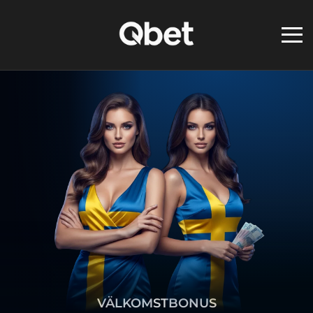
VÄLKOMSTBONUS