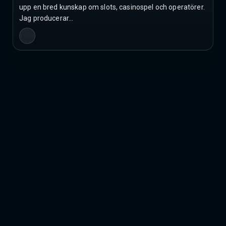
upp en bred kunskap om slots, casinospel och operatörer.
Jag producerar…