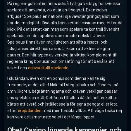
På regleringsfronten finns också tydliga verktyg för svenska
spelare att använda, vilket är en trygghet. Exempelvis
erbjuder Spelpaus en nationell självavstängningstjänst som
gör det möjligt att låsa alla licensierade casinon med ett enda
klick. På det sättet kan man som spelare ta kontroll över sitt
spelande om det upplevs som problematiskt. Utöver
Spelpaus finns även möjligheten att sätta insats- och
tidsgränser direkt hos casinot, liksom att aktivera egna
pauser. Den här typen av verktyg är viktiga komplement till
reglerna kring bonusar och omsättning för att behålla ett
säkert och
ansvarsfullt spelande
.
I slutändan, även om en bonus som denna kan te sig
frestande, är det alltid klokt att steg tillbaka och fundera på
om villkoren, begränsningarna och kraven verkligen passar
ens spelstil och mål. Det finns tillfällen då det helt enkelt är
bättre att avstå och istället spela för egna pengar eller leta
efter
erbjudanden
med mer flexibla villkor. Att våga tacka nej
kan vara det smartaste valet i det långa loppet.
Qbet Casino löpande kampanjer och