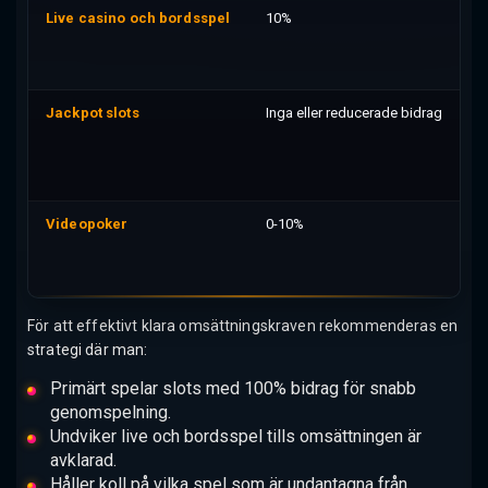
Live casino och bordsspel
10%
Jackpot slots
Inga eller reducerade bidrag
Videopoker
0-10%
För att effektivt klara omsättningskraven rekommenderas en
strategi där man:
Primärt spelar slots med 100% bidrag för snabb
genomspelning.
Undviker live och bordsspel tills omsättningen är
avklarad.
Håller koll på vilka spel som är undantagna från