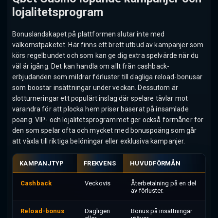
lojalitetsprogram
Bonuslandskapet på plattformen slutar inte med
välkomstpaketet. Här finns ett brett utbud av kampanjer som
körs regelbundet och som kan ge dig extra spelvärde när du
väl är igång. Det kan handla om allt från cashback-
erbjudanden som mildrar förluster till dagliga reload-bonusar
som boostar insättningar under veckan. Dessutom är
slotturneringar ett populärt inslag där spelare tävlar mot
varandra för att plocka hem priser baserat på insamlade
poäng. VIP- och lojalitetsprogrammet ger också förmåner för
den som spelar ofta och mycket med bonuspoäng som går
att växla till riktiga belöningar eller exklusiva kampanjer.
KAMPANJTYP
FREKVENS
HUVUDFÖRMÅN
Cashback
Veckovis
Återbetalning på en del
av förluster.
Reload-bonus
Dagligen
Bonus på insättningar