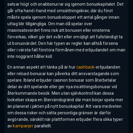
satsar högt och snabbsnurrar sig igenom bonuskapitalet. Det
går ofta hand i hand med omsättningskrav, där du först
måste spela igenom bonusbeloppet ett antal gånger innan
uttag blir tillgängliga. Om man då spelar över
maxinsatsvärdet finns risk att bonusen eller vinsterna
förverkas, vilket gör det svårt eller omöjligt att fullständigt ta
ut bonusvärdet. Den här typen av regler kan alltså försena
eller i värsta fall förstöra förmånen med erbjudandet om man
inte noggrant håller koll.
En annan aspekt att tänka på är hur
cashback
-erbjudanden
eller reload-bonusar kan påverka ditt ansvarstagande som
spelare. Ibland erbjuder casinon bonusar som återbetalar
delar av ditt spelande eller ger nya insättningsbonusar vid
återkommande besök. Men utan självkontroll kan dessa
lockelser skapa en återvändsgränd där man börjar spela mer
än planerat i jakten på nytt bonuskapital. Att vara medveten
om dessa risker och sätta personliga gränser är därför
avgörande, särskilt när plattformen erbjuder flera olika typer
av
kampanjer
parallellt.