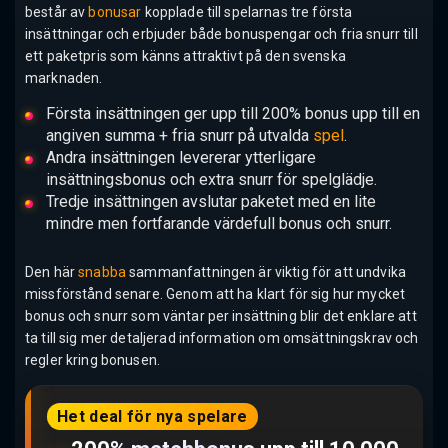
består av
bonusar
kopplade till spelarnas tre första
insättningar och erbjuder både bonuspengar och fria snurr till
ett paketpris som känns attraktivt på den svenska
marknaden.
Första insättningen ger upp till 200% bonus upp till en
angiven summa + fria snurr på utvalda
spel
.
Andra insättningen levererar ytterligare
insättningsbonus och extra snurr för spelglädje.
Tredje insättningen avslutar paketet med en lite
mindre men fortfarande värdefull bonus och snurr.
Den här
snabba
sammanfattningen är viktig för att undvika
missförstånd senare. Genom att ha klart för sig hur mycket
bonus och snurr som väntar per insättning blir det enklare att
ta till sig mer detaljerad information om omsättningskrav och
regler kring bonusen.
Het deal för nya spelare