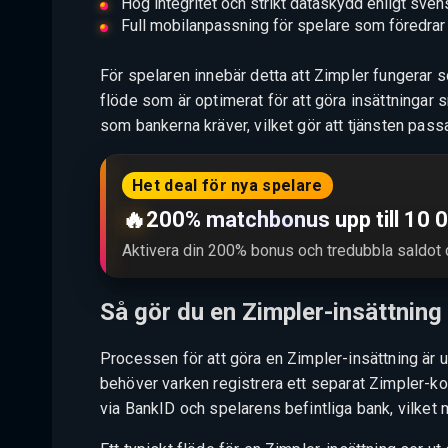
Hög integritet och strikt dataskydd enligt sven
Full mobilanpassning för spelare som föredrar t
För spelaren innebär detta att Zimpler fungerar 
flöde som är optimerat för att göra insättningar
som bankerna kräver, vilket gör att tjänsten pas
Het deal för nya spelare
🔥
200% matchbonus upp till 10 0
Aktivera din 200% bonus och tredubbla saldot d
Så gör du en Zimpler-insättning
Processen för att göra en Zimpler-insättning är ut
behöver varken registrera ett separat Zimpler-kont
via BankID och spelarens befintliga bank, vilket 