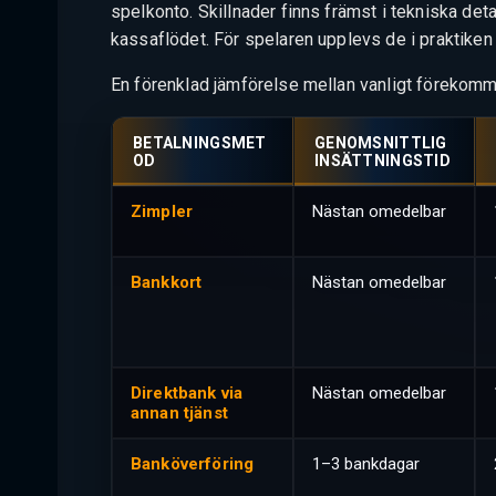
spelkonto. Skillnader finns främst i tekniska deta
kassaflödet. För spelaren upplevs de i praktiken 
En förenklad jämförelse mellan vanligt förekomm
BETALNINGSMET
GENOMSNITTLIG
OD
INSÄTTNINGSTID
Zimpler
Nästan omedelbar
Bankkort
Nästan omedelbar
Direktbank via
Nästan omedelbar
annan tjänst
Banköverföring
1–3 bankdagar