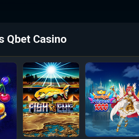
s Qbet Casino