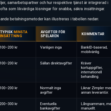
ljer, samarbetspartner och hur respektive tjänst är integrerad i
ofta som likvärdiga lösningar för snabba, säkra insättningar.
ande betalningsmetoder kan illustreras i tabellen nedan:
TYPISK
MINSTA
AVGIFTER FÖR
KOMMENTAR
INSÄTTNING
SPELAREN
100–200 kr
Vanligen inga
BankID-baserad,
mobilvänlig.
100–200 kr
Sällan direktavgifter
Kräver
kortuppgifter,
internationell
behandling.
100–200 kr
Normalt inga
Liknar Zimpler me
avgifter
annan leverantör.
200–300 kr
Eventuella
Långsammare, me
bankavgifter
manuellt.