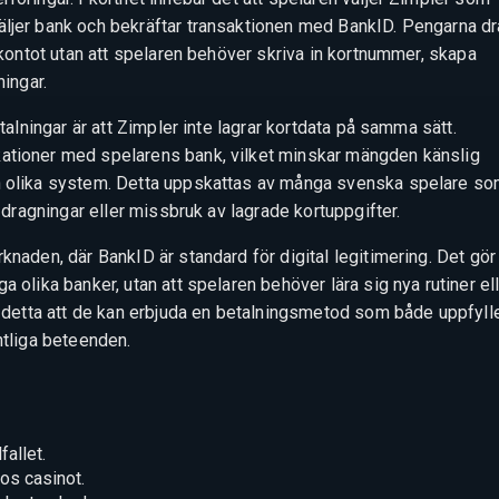
äljer bank och bekräftar transaktionen med BankID. Pengarna d
elkontot utan att spelaren behöver skriva in kortnummer, skapa
ningar.
etalningar är att Zimpler inte lagrar kortdata på samma sätt.
kationer med spelarens bank, vilket minskar mängden känslig
an olika system. Detta uppskattas av många svenska spelare s
a dragningar eller missbruk av lagrade kortuppgifter.
knaden, där BankID är standard för digital legitimering. Det gör 
 olika banker, utan att spelaren behöver lära sig nya rutiner el
är detta att de kan erbjuda en betalningsmetod som både uppfyll
ntliga beteenden.
fallet.
os casinot.