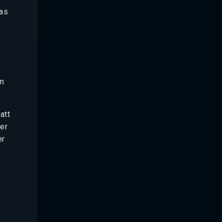
ras
om
att
ler
er