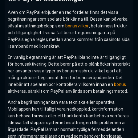
Även om PayPal erbjuder en rad fördelar finns det vissa
begränsningar som spelare bör känna till. Dessa kan påverka
såväl insättningsbelopp som
bonusvillkor
, betalningsstruktur
och tillgänglighet. I vissa fall beror begränsningarna på
PayPals egna regler, medan andra kommer från casinots sida
i samband med licenskrav.
En vanlig begränsning är att PayPal ibland inte är tillgängligt
för bonusaktivering. Detta beror på att e-plånböcker historiskt
har använts i vissa typer av bonusmissbruk, vilket gjort att
många aktörer begränsat dem för bonuserbjudanden. Det
innebär att spelaren bör kontrollera villkoren innan en
bonus
aktiveras, särskilt om PayPal används som betalningsmetod.
Andra begränsningar kan vara tekniska eller operativa.
Mobilappen kan tillfälligt vara nedkopplad, kortinformation
kan behöva förnyas eller ett bankkonto kan behöva verifieras.
I dessa fall stoppar systemet insättningen tills problemen är
åtgärdade. PayPal lämnar normalt tydliga felmeddelanden
som informerar spelaren om vad som behöver korrigeras.