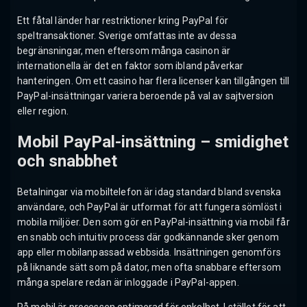
Ett fåtal länder har restriktioner kring PayPal för
speltransaktioner. Sverige omfattas inte av dessa
begränsningar, men eftersom många casinon är
internationella är det en faktor som ibland påverkar
hanteringen. Om ett casino har flera licenser kan tillgången till
PayPal-insättningar variera beroende på val av sajtversion
eller region.
Mobil PayPal-insättning – smidighet
och snabbhet
Betalningar via mobiltelefon är idag standard bland svenska
användare, och PayPal är utformat för att fungera sömlöst i
mobila miljöer. Den som gör en PayPal-insättning via mobil får
en snabb och intuitiv process där godkännande sker genom
app eller mobilanpassad webbsida. Insättningen genomförs
på liknande sätt som på dator, men ofta snabbare eftersom
många spelare redan är inloggade i PayPal-appen.
På mobil är processen optimerad för enkelhet. I stället för att