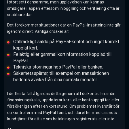
i stort sett densamma, men upplevelsen kan kännas
smidigare i appen eftersom inloggning och verifiering ofta är
snabbare där.
Det förekommer situationer där en PayPal-insättning inte går
igenom direkt. Vanliga orsaker är:
Otillräckligt saldo på PayPal-kontot och inget korrekt
kopplat kort.
Felaktig eller gammal kortinformation kopplad till
PayPal.
Tekniska störningar hos PayPal eller banken.
Säkerhetsspärrar, till exempel om transaktionen
bedöms avvika från dina normala mönster.
I de flesta fall åtgärdas detta genom att du kontrollerar din
finansieringskälla, uppdaterar kort- eller kontouppgifter, eller
försöker igen efter en kort stund. Om problemet kvarstår bör
du kontrollera med PayPal först, och därefter med casinots
kundtjänst för att se om betalningen registrerats eller inte.