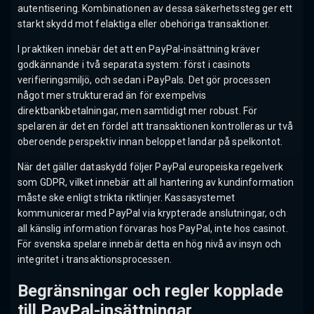
autentisering. Kombinationen av dessa säkerhetssteg ger ett
starkt skydd mot felaktiga eller obehöriga transaktioner.
I praktiken innebär det att en PayPal-insättning kräver
godkännande i två separata system: först i casinots
verifieringsmiljö, och sedan i PayPals. Det gör processen
något mer strukturerad än för exempelvis
direktbankbetalningar, men samtidigt mer robust. För
spelaren är det en fördel att transaktionen kontrolleras ur två
oberoende perspektiv innan beloppet landar på spelkontot.
När det gäller dataskydd följer PayPal europeiska regelverk
som GDPR, vilket innebär att all hantering av kundinformation
måste ske enligt strikta riktlinjer. Kassasystemet
kommunicerar med PayPal via krypterade anslutningar, och
all känslig information förvaras hos PayPal, inte hos casinot.
För svenska spelare innebär detta en hög nivå av insyn och
integritet i transaktionsprocessen.
Begränsningar och regler kopplade
till PayPal-insättningar