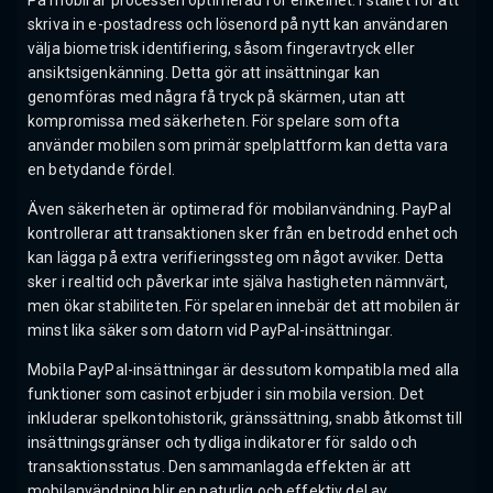
skriva in e-postadress och lösenord på nytt kan användaren
välja biometrisk identifiering, såsom fingeravtryck eller
ansiktsigenkänning. Detta gör att insättningar kan
genomföras med några få tryck på skärmen, utan att
kompromissa med säkerheten. För spelare som ofta
använder mobilen som primär spelplattform kan detta vara
en betydande fördel.
Även säkerheten är optimerad för mobilanvändning. PayPal
kontrollerar att transaktionen sker från en betrodd enhet och
kan lägga på extra verifieringssteg om något avviker. Detta
sker i realtid och påverkar inte själva hastigheten nämnvärt,
men ökar stabiliteten. För spelaren innebär det att mobilen är
minst lika säker som datorn vid PayPal-insättningar.
Mobila PayPal-insättningar är dessutom kompatibla med alla
funktioner som casinot erbjuder i sin mobila version. Det
inkluderar spelkontohistorik, gränssättning, snabb åtkomst till
insättningsgränser och tydliga indikatorer för saldo och
transaktionsstatus. Den sammanlagda effekten är att
mobilanvändning blir en naturlig och effektiv del av