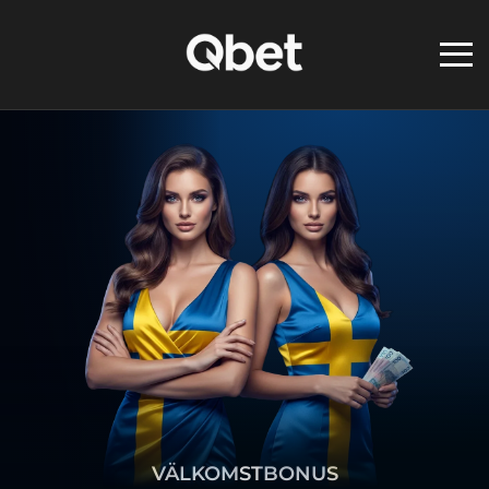
VÄLKOMSTBONUS