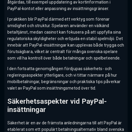
åtgärdas, till exempel uppdatering av kortinformation i
PayPal-kontot eller anpassning av insättningsgränser.
I praktiken blir PayPal därmed ett verktyg som förenar
smidighet och struktur. Spelaren använder en välkänd
betaltjänst, medan casinot kan fokusera på att uppfylla sina
regulatoriska skyldigheter och erbjuda en stabil spelmiljö. Det
innebär att PayPal-insättningar kan upplevas både trygga och
förutsägbara, vilket är centralt för många svenska spelare
som vill ha kontroll över både betalningar och spelbeteende.
I den fortsatta genomgången fördjupas säkerhets- och
regleringsaspekter ytterligare, och vi tittar närmare på hur
mobilbetalningar, begränsningar och praktiska tips påverkar
valet av PayPal som insättningsmetod över tid.
Säkerhetsaspekter vid PayPal-
insättningar
Säkerhet är en av de främsta anledningarna till att PayPal är
etablerat som ett populärt betalningsalternativ bland svenska