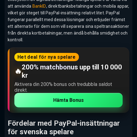
att använda
BankID
, direktbanksbetalningar och mobila appar,
vilket gör steget till PayPal-insättning relativt litet. PayPal
fungerar parallellt med dessa lösningar och erbjuder främst
ett alternativ för dem som vill separera sina speltransaktioner
från direkta kortbetalningar, men ändå behålla smidighet och
kontroll.
Het deal för nya spelare
200% matchbonus upp till 10 000
🔥
kr
Aktivera din 200% bonus och tredubbla saldot
direkt.
Hämta Bonus
Fördelar med PayPal-insättningar
för svenska spelare