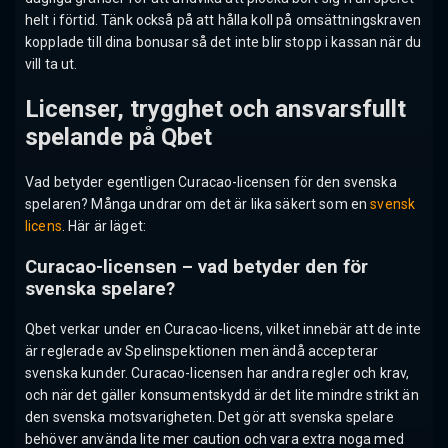
helt i förtid. Tänk också på att hålla koll på omsättningskraven
kopplade till dina bonusar så det inte blir stopp i kassan när du
vill ta ut.
Licenser, trygghet och ansvarsfullt
spelande på Qbet
Vad betyder egentligen Curacao-licensen för den svenska
spelaren? Många undrar om det är lika säkert som en
svensk
licens
. Här är läget:
Curacao-licensen – vad betyder den för
svenska spelare?
Qbet verkar under en Curacao-licens, vilket innebär att de inte
är reglerade av Spelinspektionen men ändå accepterar
svenska kunder. Curacao-licensen har andra regler och krav,
och när det gäller konsumentskydd är det lite mindre strikt än
den svenska motsvarigheten. Det gör att svenska spelare
behöver använda lite mer caution och vara extra noga med