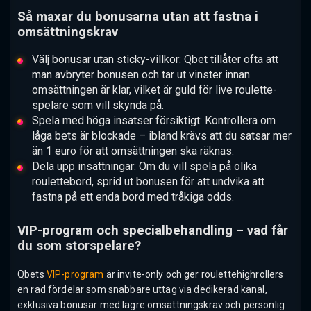
Så maxar du bonusarna utan att fastna i
omsättningskrav
Välj bonusar utan sticky-villkor: Qbet tillåter ofta att
man avbryter bonusen och tar ut vinster innan
omsättningen är klar, vilket är guld för live roulette-
spelare som vill skynda på.
Spela med höga insatser försiktigt: Kontrollera om
låga bets är blockade – ibland krävs att du satsar mer
än 1 euro för att omsättningen ska räknas.
Dela upp insättningar: Om du vill spela på olika
roulettebord, sprid ut bonusen för att undvika att
fastna på ett enda bord med tråkiga odds.
VIP-program och specialbehandling – vad får
du som storspelare?
Qbets
VIP-program
är invite-only och ger roulettehighrollers
en rad fördelar som snabbare uttag via dedikerad kanal,
exklusiva bonusar med lägre omsättningskrav och personlig