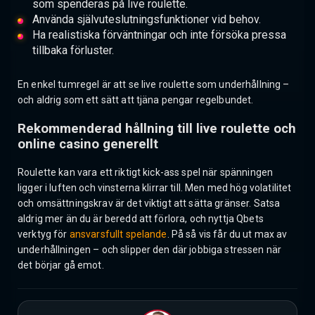
som spenderas på live roulette.
Använda självuteslutningsfunktioner vid behov.
Ha realistiska förväntningar och inte försöka pressa
tillbaka förluster.
En enkel tumregel är att se live roulette som underhållning –
och aldrig som ett sätt att tjäna pengar regelbundet.
Rekommenderad hållning till live roulette och
online casino generellt
Roulette kan vara ett riktigt kick-ass spel när spänningen
ligger i luften och vinsterna klirrar till. Men med hög volatilitet
och omsättningskrav är det viktigt att sätta gränser. Satsa
aldrig mer än du är beredd att förlora, och nyttja Qbets
verktyg för
ansvarsfullt spelande
. På så vis får du ut max av
underhållningen – och slipper den där jobbiga stressen när
det börjar gå emot.