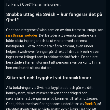
funkar på Qbet? Här är hela grejen.
Snabba uttag via Swish – hur fungerar det på
Qbet?
Qbet har integrerat Swish som en av sina främsta uttags- och
insättningsmetoder
. Det betyder att svenska spelare kan
både sätta in pengar och ta ut vinster med extrema
hastigheter – ofta inom bara några timmar, även under
helger. Swish-överföringar går direkt till din bank och kräver
inget extra krångel som kreditkortsbekräftelse. En spelare
berättade efter en storvinst att pengarna var på kontot innan
hen ens hunnit släcka datorn.
Säkerhet och trygghet vid transaktioner
Alla betalningar via Swish är krypterade och går via ditt
banksystem, vilket minskar risken för bedrägeri och
säkerställer att pengarna alltid kommer till rätt mottagare.
Qbet jobbar med verifieringar som underlättas av
BankID
, så
identitetskontrollen är både snabb och pålitlig. Det gör att