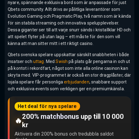
nyare, spännande exklusiva bord som är anpassade för just
Qbets community. Allt drivs av pålitliga leverantörer som
Evolution Gaming och Pragmatic Play, två namn som är kända
för sin stabila streaming och innovativa spelupplevelser.
Dessa giganter ser till att varje snurr sänds i kristallklar HD och
att spelet flyter på utan lagg – ett måste för den som vill
känna att man sitter mitt i ett riktigt casino.
Qbets svenska spelare uppskattar särskilt snabbheten i både
insatser och
uttag
. Med
Swish
på plats går pengarna in och ut
på kontot i rekordfart, något som inte alla online casinon kan
skryta med. VIP-programmet är också en stor dragplåster, där
lojala spelare får personliga
erbjudanden
, snabbare support
och exklusiva events som verkligen ger en premiumkänsla.
Het deal för nya spelare
200% matchbonus upp till 10 000
🔥
kr
Aktivera din 200% bonus och tredubbla saldot