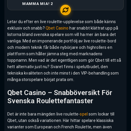
MAMMA MIA! 2
Letar du efter en live roulette-upplevelse som både känns
exklusiv och snabb?
Qbet Casino
har snabbt klättrat upp på
listorna bland svenska spelare som vill ha mer än bara det
vanliga. Med en imponerande portfölj av live roulette-bord
och modern teknik får både nybörjare och highrollers en
plattform som håller jämna steg med marknadens
toppnamn. Men vad är det egentligen som gör Qbet till ett så
hett alternativ just nu? Svaret finns i spelutbudet, den
tekniska kvaliteten och inte minst i den VIP-behandling som
många storspelare börjat prata om.
Qbet Casino – Snabböversikt För
Svenska Roulettefantaster
Det är inte bara mängden live roulette-
spel
som lockar till
Qbet, utan också variationen. Här hittar spelare klassiska
varianter som European och French Roulette, men även