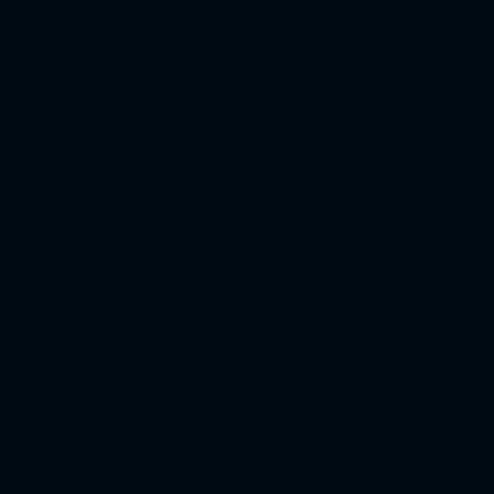
Support
support@qbetcasino-sverige.com