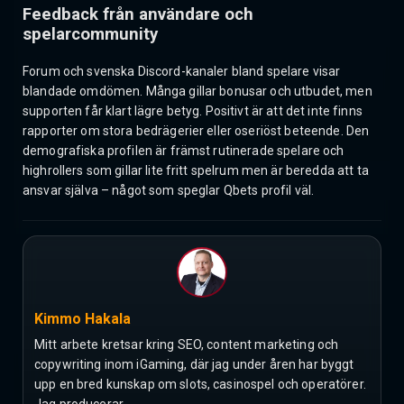
Feedback från användare och
spelarcommunity
Forum och svenska Discord-kanaler bland spelare visar
blandade omdömen. Många gillar bonusar och utbudet, men
supporten får klart lägre betyg. Positivt är att det inte finns
rapporter om stora bedrägerier eller oseriöst beteende. Den
demografiska profilen är främst rutinerade spelare och
highrollers som gillar lite fritt spelrum men är beredda att ta
ansvar själva – något som speglar Qbets profil väl.
Kimmo Hakala
Mitt arbete kretsar kring SEO, content marketing och
copywriting inom iGaming, där jag under åren har byggt
upp en bred kunskap om slots, casinospel och operatörer.
Jag producerar…