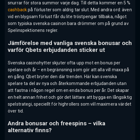
snurrar för stora summor varje dag. Till detta kommer en 5 %
cashback
på förluster som aldrig tar slut. Med andra ord: även
vid en blygsam förlust får du lite tröstpengar tillbaka, något
som typiska svenska casinon bara drömmer om på grund av
Spelinspektionens regler.
Jämförelse med vanliga svenska bonusar och
varför Qbets erbjudanden sticker ut
Svenska casinohytter skjuter ofta upp mot en bonus per
spelare och år – en begränsning som gör att alla vill maxa på
en gång. Qbet bryter den där trenden. Här kan svenska
spelare ta del av nya och återkommande erbjudanden utan
att fastna i någon regel om en enda bonus per år. Det skapar
en helt annan frihet och gör det lättare att bygga en långsiktig
spelstrategi, speciellt för highrollers som vill maximera värdet
över tid.
Andra bonusar och freespins – vilka
alternativ finns?