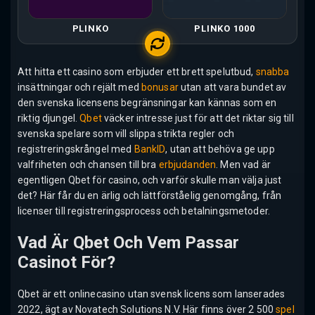
PLINKO
PLINKO 1000
Att hitta ett casino som erbjuder ett brett spelutbud,
snabba
insättningar och rejält med
bonusar
utan att vara bundet av
den svenska licensens begränsningar kan kännas som en
riktig djungel.
Qbet
väcker intresse just för att det riktar sig till
svenska spelare som vill slippa strikta regler och
registreringskrångel med
BankID
, utan att behöva ge upp
valfriheten och chansen till bra
erbjudanden
. Men vad är
egentligen Qbet för casino, och varför skulle man välja just
det? Här får du en ärlig och lättförståelig genomgång, från
licenser till registreringsprocess och betalningsmetoder.
Vad Är Qbet Och Vem Passar
Casinot För?
Qbet är ett onlinecasino utan svensk licens som lanserades
2022, ägt av Novatech Solutions N.V. Här finns över 2 500
spel