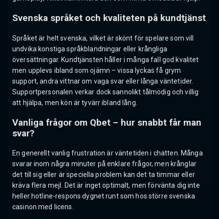
Svenska språket och kvaliteten på kundtjänst
Språket är helt svenska, vilket är skönt för spelare som vill
undvika konstiga språkblandningar eller krångliga
översättningar. Kundtjänsten håller i många fall god kvalitet
men upplevs ibland som ojämn – vissa lyckas få grym
support, andra vittnar om vaga svar eller långa väntetider.
Supportpersonalen verkar dock sannolikt tålmodig och villig
att hjälpa, men kön är tyvärr ibland lång.
Vanliga frågor om Qbet – hur snabbt får man
svar?
En generellt vanlig frustration är väntetiden i chatten. Många
svarar inom några minuter på enklare frågor, men krånglar
det till sig eller är speciella problem kan det ta timmar eller
kräva flera mejl. Det är inget optimalt, men förvänta dig inte
heller hotline-respons dygnet runt som hos större svenska
casinon med licens.